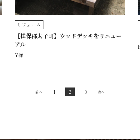
リフォーム
【揖保郡太子町】ウッドデッキをリニュー
アル
Y様
1
2
3
前へ
次へ