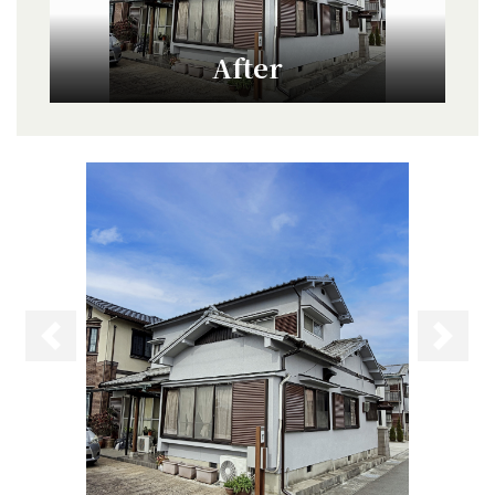
After
前へ
次へ