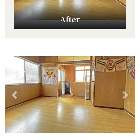
After
前へ
次へ